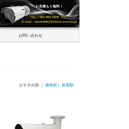
お見積もり無料！
TEL：055-993-5500（代）
E-mail：sanwadk@bronze.ocn.ne.jp
お問い合わせ
おすすめ順 |
価格順
|
新着順