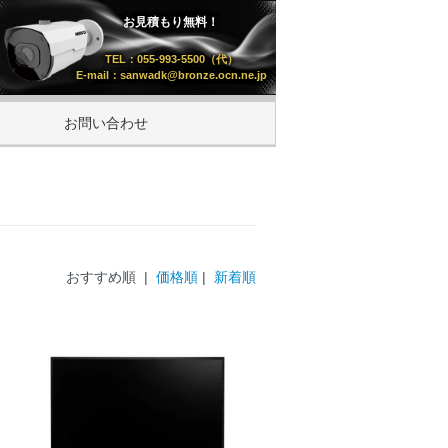
お見積もり無料！
TEL：055-993-5500（代）
E-mail：sanwadk@bronze.ocn.ne.jp
お問い合わせ
おすすめ順 |
価格順
|
新着順