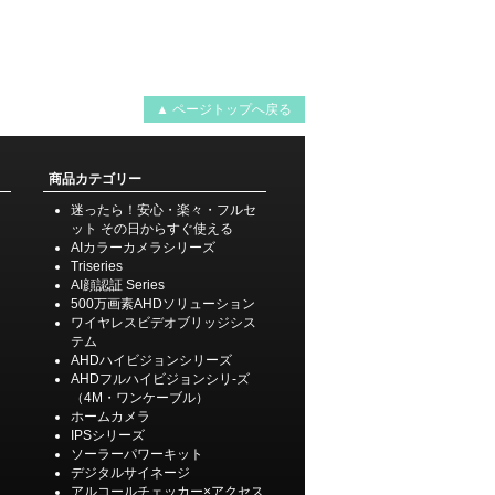
▲ ページトップへ戻る
商品カテゴリー
迷ったら！安心・楽々・フルセ
ット その日からすぐ使える
AIカラーカメラシリーズ
Triseries
AI顔認証 Series
500万画素AHDソリューション
ワイヤレスビデオブリッジシス
テム
AHDハイビジョンシリーズ
AHDフルハイビジョンシリ-ズ
（4M・ワンケーブル）
ホームカメラ
IPSシリーズ
ソーラーパワーキット
デジタルサイネージ
アルコールチェッカー×アクセス