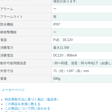
場合があります。
アラーム
ー
アラームライト
有
防水機能
IP67
耐衝撃機能
ー
電源
PoE、DC12V
消費電力
最大11.5W
消費電流
DC12V：958mA
動作可能周囲温度
-30〜60度、湿度：95％RH以下（結露
外形寸法
71（径）×187（高）mm
重量
500g
メーカーページ
特定商取引法に基づく表記（返品等）
この商品を友達に教える
この商品について問い合わせる