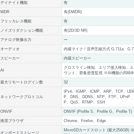
デイナイト機能
有
WDR
有(DWDR)
フリッカレス機能
有
ノイズリダクション機能
有(2D/3D NR)
アナログ映像出力
ー
オーディオ
内蔵マイク / 音声圧縮方式 G.711a、G.7
スピーカー
内蔵スピーカー
クロスライン検知、エリア侵入検知、エ
AI
ウント、群集密度監視 ※AI機能の同時
最大リモートログイン数
32
IPv4、IGMP、ICMP、ARP、TCP、U
ネットワークプロトコル
P、DNS、DDNS、NTP、FTP、UPnP、H
P、QoS、RTMP、SSH
ONVIF
ONVIF (Profile S、Profile G、Profile T)
推奨ブラウザ
Chrome、Firefox、Edge
MicroSDカードスロット (最大256
オンボードストレージ