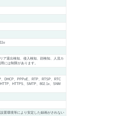
11u
リア退出検知、侵入検知、顔検知、人流カ
利用には制限があります。
DP、DHCP、PPPoE、RTP、RTSP、RTC
TTP、HTTPS、SMTP、802.1x、SNM
GB) ※設置環境等により安定した録画がされない