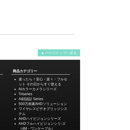
▲ ページトップへ戻る
商品カテゴリー
迷ったら！安心・楽々・フルセ
ット その日からすぐ使える
AIカラーカメラシリーズ
Triseries
AI顔認証 Series
500万画素AHDソリューション
ワイヤレスビデオブリッジシス
テム
AHDハイビジョンシリーズ
AHDフルハイビジョンシリ-ズ
（4M・ワンケーブル）