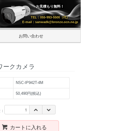
お見積もり無料！
TEL：055-993-5500（代）
E-mail：sanwadk@bronze.ocn.ne.jp
お問い合わせ
ットワークカメラ
NSC-IP942T-4M
50,490円(税込)
量：
カートに入れる