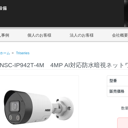
入事例
個人のお客様
法人のお客様
会社概要
ホーム
>
Triseries
NSC-IP942T-4M 4MP AI対応防水暗視ネ
型番
販売価格
数