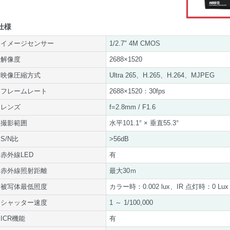
仕様
イメージセンサー
1/2.7" 4M CMOS
解像度
2688×1520
映像圧縮方式
Ultra 265、H.265、H.264、MJPEG
フレームレート
2688×1520：30fps
レンズ
f=2.8mm / F1.6
撮影範囲
水平101.1° × 垂直55.3°
S/N比
>56dB
赤外線LED
有
赤外線照射距離
最大30ｍ
被写体最低照度
カラー時：0.002 lux、IR 点灯時：0 Lux
シャッター速度
1 ～ 1/100,000
ICR機能
有