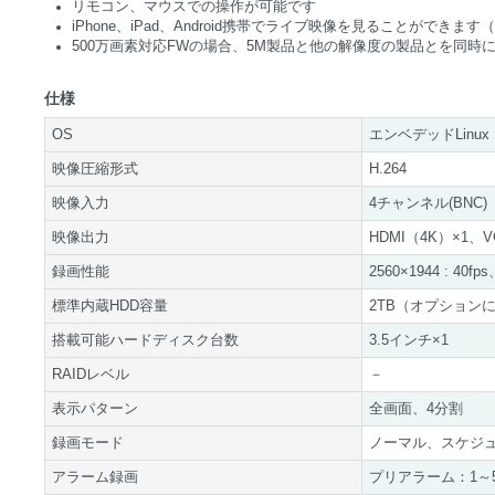
リモコン、マウスでの操作が可能です
iPhone、iPad、Android携帯でライブ映像を見ることができます（Smar
500万画素対応FWの場合、5M製品と他の解像度の製品とを同時
仕様
OS
エンベデッドLinux
映像圧縮形式
H.264
映像入力
4チャンネル(BNC)
映像出力
HDMI（4K）×1、VG
録画性能
2560×1944 : 40fp
標準内蔵HDD容量
2TB（オプション
搭載可能ハードディスク台数
3.5インチ×1
RAIDレベル
－
表示パターン
全画面、4分割
録画モード
ノーマル、スケジ
アラーム録画
プリアラーム：1～