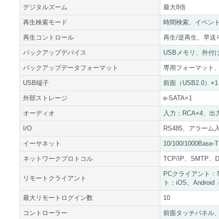
デジタルズーム
最大8倍
再生検索モード
時間検索、イベン
再生コントロール
再生/逆再生、早送り
バックアップデバイス
USBメモリ、外付
バックアップデータフォーマット
専用フォーマット、
USB端子
前面（USB2.0）×
外部ストレージ
e-SATA×1
オーディオ
入力：RCA×4、出力
I/O
RS485、アラーム
イーサネット
10/100/1000Base-T
ネットワークプロトコル
TCP/IP、SMTP、
PCクライアント：専用
リモートクライアント
ト：iOS、Android
最大リモートログイン数
10
コントローラー
前面タッチパネル