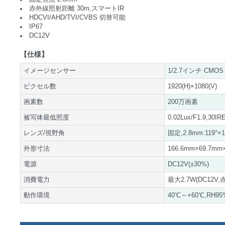
赤外線照射距離 30m,スマートIR
HDCVI/AHD/TVI/CVBS 切替可能
IP67
DC12V
【仕様】
イメージセンサー
1/2.7インチ CMOS
ピクセル数
1920(H)×1080(V)
画素数
200万画素
被写体最低照度
0.02Lux/F1.9,30
レンズ/視野角
固定,2.8mm:119°
外形寸法
166.6mm×69.7mm
電源
DC12V(±30%)
消費電力
最大2.7W(DC12V
動作環境
40℃～+60℃,RH