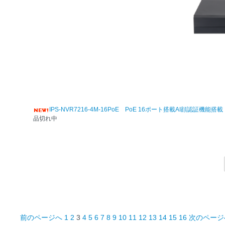
IPS-NVR7216-4M-16PoE PoE 16ポート搭載AI顔
品切れ中
前のページへ
1
2
3
4
5
6
7
8
9
10
11
12
13
14
15
16
次のページ